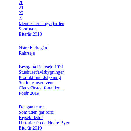
20
21
22
23
Mennesker langs fjorden
Sporbyen
Efterår 2018
Østre Kirkegård
Rahrseje
Besøg på Rahrseje 1931
Stuehuset/avlsbygninger
Produktion/udstykning
Set fra grusgravene
Claus Ørsted fortæller ...
Forår 2019
Det gamle træ
Som tiden går forbi
Rejsebilleder
Historier fra de Nedre Byer
Efterår 2019