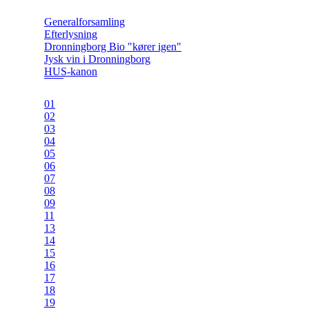
Generalforsamling
Efterlysning
Dronningborg Bio "kører igen"
Jysk vin i Dronningborg
HUS-kanon
01
02
03
04
05
06
07
08
09
11
13
14
15
16
17
18
19