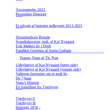
Årsopgørelse 2022
Personlige Historier
Et udvalg af historier indleveret 2013-2023
Dronningborg Brande
Scandiahaverne, indl. af Kaj Nygaard
Erik Møllers liv i Drgb
Familien Geertsen af Sonja Graham
Trappe-Trans af Th. Post
Udbyhøjvej af Kaj Nygaard (højre side)
Udbyhøjvej af Kaj Nygaard (venstre side)
Valborgs beretning om et godt liv
De 7 huse
Vagn's Historie
En fortælling fra Tjærbyvej
Tjærbyvej ll
Tjærbyvej lll
Historier 2018 -