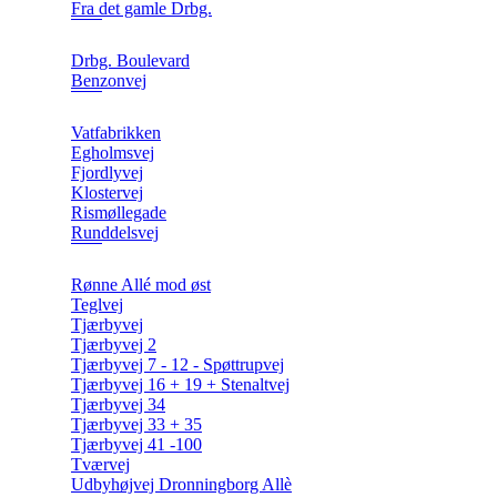
Fra det gamle Drbg.
Drbg. Boulevard
Benzonvej
Vatfabrikken
Egholmsvej
Fjordlyvej
Klostervej
Rismøllegade
Runddelsvej
Rønne Allé mod øst
Teglvej
Tjærbyvej
Tjærbyvej 2
Tjærbyvej 7 - 12 - Spøttrupvej
Tjærbyvej 16 + 19 + Stenaltvej
Tjærbyvej 34
Tjærbyvej 33 + 35
Tjærbyvej 41 -100
Tværvej
Udbyhøjvej Dronningborg Allè