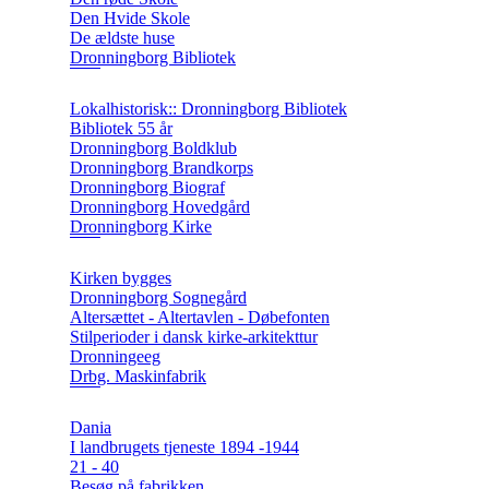
Den Hvide Skole
De ældste huse
Dronningborg Bibliotek
Lokalhistorisk:: Dronningborg Bibliotek
Bibliotek 55 år
Dronningborg Boldklub
Dronningborg Brandkorps
Dronningborg Biograf
Dronningborg Hovedgård
Dronningborg Kirke
Kirken bygges
Dronningborg Sognegård
Altersættet - Altertavlen - Døbefonten
Stilperioder i dansk kirke-arkitekttur
Dronningeeg
Drbg. Maskinfabrik
Dania
I landbrugets tjeneste 1894 -1944
21 - 40
Besøg på fabrikken