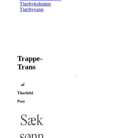
Tjærbykolonien
Tjærbyvang
Trappe-
Trans
af
Thorkild
Post