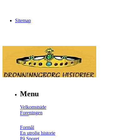
Sitemap
Menu
Velkomstside
Foreningen
Formål
En utrolig historie
På Sporet