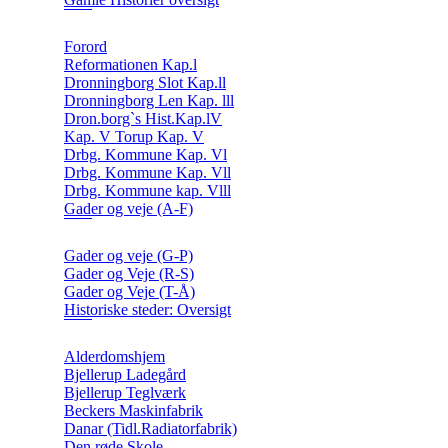
Forord
Reformationen Kap.l
Dronningborg Slot Kap.ll
Dronningborg Len Kap. lll
Dron.borg`s Hist.Kap.lV
Kap. V Torup Kap. V
Drbg. Kommune Kap. Vl
Drbg. Kommune Kap. Vll
Drbg. Kommune kap. Vlll
Gader og veje (A-F)
Gader og veje (G-P)
Gader og Veje (R-S)
Gader og Veje (T-Å)
Historiske steder: Oversigt
Alderdomshjem
Bjellerup Ladegård
Bjellerup Teglværk
Beckers Maskinfabrik
Danar (Tidl.Radiatorfabrik)
Den røde Skole