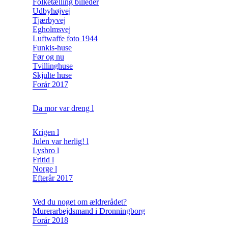
Folketælling billeder
Udbyhøjvej
Tjærbyvej
Egholmsvej
Luftwaffe foto 1944
Funkis-huse
Før og nu
Tvillinghuse
Skjulte huse
Forår 2017
Da mor var dreng l
Krigen l
Julen var herlig! l
Lysbro l
Fritid l
Norge l
Efterår 2017
Ved du noget om ældrerådet?
Murerarbejdsmand i Dronningborg
Forår 2018