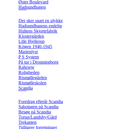
Øster Boulevard
Hadsundbanen
Der sker snart en ulykke
Hadsundbanens endelig
Hultens Skjortefabrik
Klostergården
Lille Bjellerup
Krigen 1940-1945
Marienlyst
P S System
På tur i Dronningborg
Rahrseje
Roligheden
Rismøllegården
Rismølleskolen
Scandia
Foredrag efterår Scandia
Sabotagen på Scandia
Besøg på Scandia
Torup/Landsby/Gård
Trekanten
Tidligere forretninger