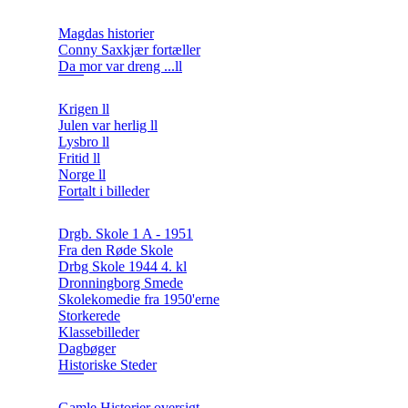
Magdas historier
Conny Saxkjær fortæller
Da mor var dreng ...ll
Krigen ll
Julen var herlig ll
Lysbro ll
Fritid ll
Norge ll
Fortalt i billeder
Drgb. Skole 1 A - 1951
Fra den Røde Skole
Drbg Skole 1944 4. kl
Dronningborg Smede
Skolekomedie fra 1950'erne
Storkerede
Klassebilleder
Dagbøger
Historiske Steder
Gamle Historier oversigt