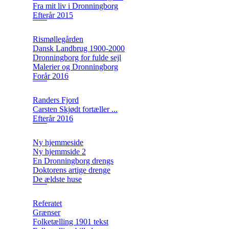
Fra mit liv i Dronningborg
Efterår 2015
Rismøllegården
Dansk Landbrug 1900-2000
Dronningborg for fulde sejl
Malerier og Dronningborg
Forår 2016
Randers Fjord
Carsten Skjødt fortæller ...
Efterår 2016
Ny hjemmeside
Ny hjemmside 2
En Dronningborg drengs
Doktorens artige drenge
De ældste huse
Referatet
Grænser
Folketælling 1901 tekst