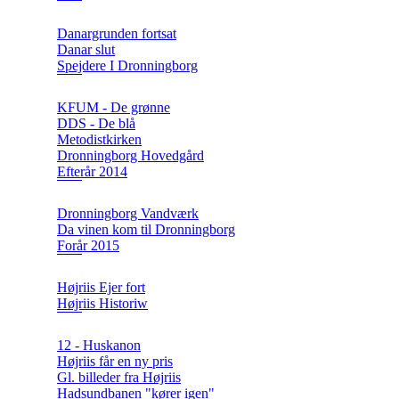
Danargrunden fortsat
Danar slut
Spejdere I Dronningborg
KFUM - De grønne
DDS - De blå
Metodistkirken
Dronningborg Hovedgård
Efterår 2014
Dronningborg Vandværk
Da vinen kom til Dronningborg
Forår 2015
Højriis Ejer fort
Højriis Historiw
12 - Huskanon
Højriis får en ny pris
Gl. billeder fra Højriis
Hadsundbanen "kører igen"