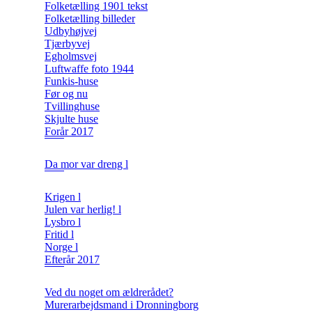
Folketælling 1901 tekst
Folketælling billeder
Udbyhøjvej
Tjærbyvej
Egholmsvej
Luftwaffe foto 1944
Funkis-huse
Før og nu
Tvillinghuse
Skjulte huse
Forår 2017
Da mor var dreng l
Krigen l
Julen var herlig! l
Lysbro l
Fritid l
Norge l
Efterår 2017
Ved du noget om ældrerådet?
Murerarbejdsmand i Dronningborg