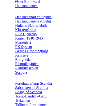
Øster Boulevard
Hadsundbanen
Der sker snart en ulykke
Hadsundbanens endelig
Hultens Skjortefabrik
Klostergården
Lille Bjellerup
Krigen 1940-1945
Marienlyst
P S System
På tur i Dronningborg
Rahrseje
Roligheden
Rismøllegården
Rismølleskolen
Scandia
Foredrag efterår Scandia
Sabotagen på Scandia
Besøg på Scandia
Torup/Landsby/Gård
Trekanten
Tidligere forretninger