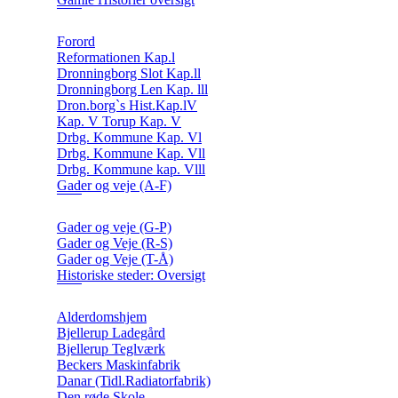
Forord
Reformationen Kap.l
Dronningborg Slot Kap.ll
Dronningborg Len Kap. lll
Dron.borg`s Hist.Kap.lV
Kap. V Torup Kap. V
Drbg. Kommune Kap. Vl
Drbg. Kommune Kap. Vll
Drbg. Kommune kap. Vlll
Gader og veje (A-F)
Gader og veje (G-P)
Gader og Veje (R-S)
Gader og Veje (T-Å)
Historiske steder: Oversigt
Alderdomshjem
Bjellerup Ladegård
Bjellerup Teglværk
Beckers Maskinfabrik
Danar (Tidl.Radiatorfabrik)
Den røde Skole