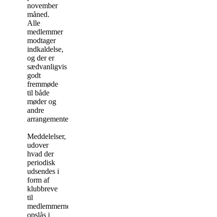
november
måned.
Alle
medlemmer
modtager
indkaldelse,
og der er
sædvanligvis
godt
fremmøde
til både
møder og
andre
arrangementer.
Meddelelser,
udover
hvad der
periodisk
udsendes i
form af
klubbreve
til
medlemmerne,
opslås i