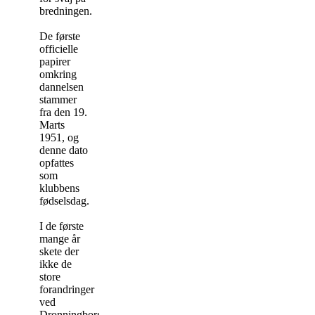
bredningen.
De første
officielle
papirer
omkring
dannelsen
stammer
fra den 19.
Marts
1951, og
denne dato
opfattes
som
klubbens
fødselsdag.
I de første
mange år
skete der
ikke de
store
forandringer
ved
Dronningborg