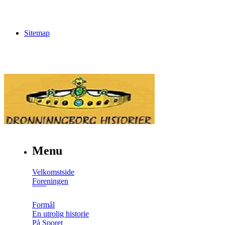
Sitemap
Menu
Velkomstside
Foreningen
Formål
En utrolig historie
På Sporet