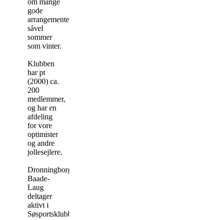
om mange
gode
arrangementer,
såvel
sommer
som vinter.
Klubben
har pt
(2000) ca.
200
medlemmer,
og har en
afdeling
for vore
optimister
og andre
jollesejlere.
Dronningborg
Baade-
Laug
deltager
aktivt i
Søsportsklubbernes