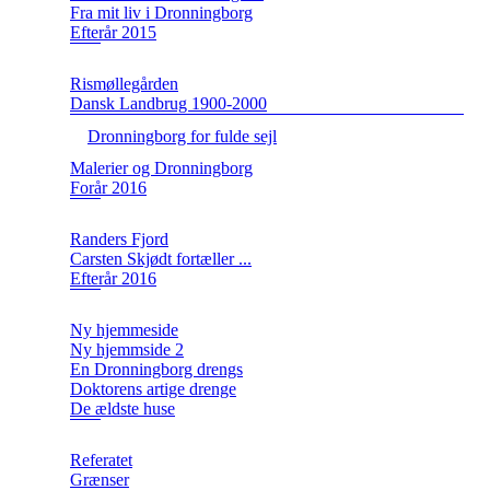
Fra mit liv i Dronningborg
Efterår 2015
Rismøllegården
Dansk Landbrug 1900-2000
Dronningborg for fulde sejl
Malerier og Dronningborg
Forår 2016
Randers Fjord
Carsten Skjødt fortæller ...
Efterår 2016
Ny hjemmeside
Ny hjemmside 2
En Dronningborg drengs
Doktorens artige drenge
De ældste huse
Referatet
Grænser