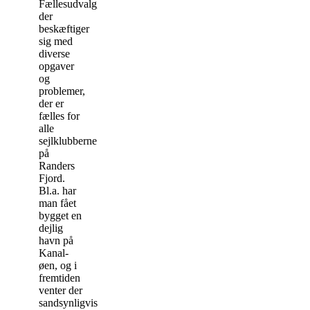
Fællesudvalg,
der
beskæftiger
sig med
diverse
opgaver
og
problemer,
der er
fælles for
alle
sejlklubberne
på
Randers
Fjord.
Bl.a. har
man fået
bygget en
dejlig
havn på
Kanal-
øen, og i
fremtiden
venter der
sandsynligvis