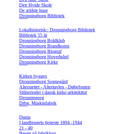
Den Hvide Skole
De ældste huse
Dronningborg Bibliotek
Lokalhistorisk:: Dronningborg Bibliotek
Bibliotek 55 år
Dronningborg Boldklub
Dronningborg Brandkorps
Dronningborg Biograf
Dronningborg Hovedgård
Dronningborg Kirke
Kirken bygges
Dronningborg Sognegård
Altersættet - Altertavlen - Døbefonten
Stilperioder i dansk kirke-arkitekttur
Dronningeeg
Drbg. Maskinfabrik
Dania
I landbrugets tjeneste 1894 -1944
21 - 40
Besøg på fabrikken