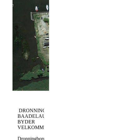
DRONNINGBORG
BAADELAUG
BYDER
VELKOMMEN
Dronningborg