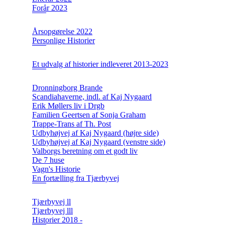
Forår 2023
Årsopgørelse 2022
Personlige Historier
Et udvalg af historier indleveret 2013-2023
Dronningborg Brande
Scandiahaverne, indl. af Kaj Nygaard
Erik Møllers liv i Drgb
Familien Geertsen af Sonja Graham
Trappe-Trans af Th. Post
Udbyhøjvej af Kaj Nygaard (højre side)
Udbyhøjvej af Kaj Nygaard (venstre side)
Valborgs beretning om et godt liv
De 7 huse
Vagn's Historie
En fortælling fra Tjærbyvej
Tjærbyvej ll
Tjærbyvej lll
Historier 2018 -