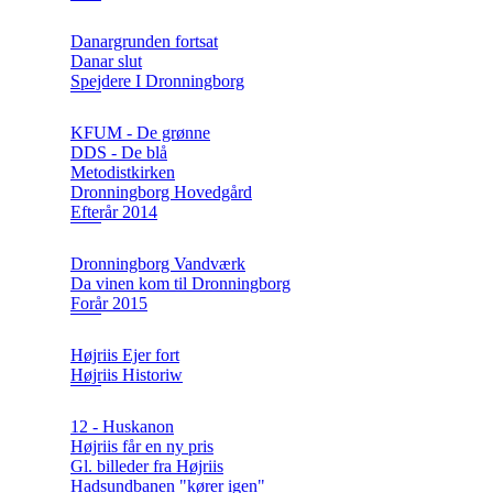
Danargrunden fortsat
Danar slut
Spejdere I Dronningborg
KFUM - De grønne
DDS - De blå
Metodistkirken
Dronningborg Hovedgård
Efterår 2014
Dronningborg Vandværk
Da vinen kom til Dronningborg
Forår 2015
Højriis Ejer fort
Højriis Historiw
12 - Huskanon
Højriis får en ny pris
Gl. billeder fra Højriis
Hadsundbanen "kører igen"