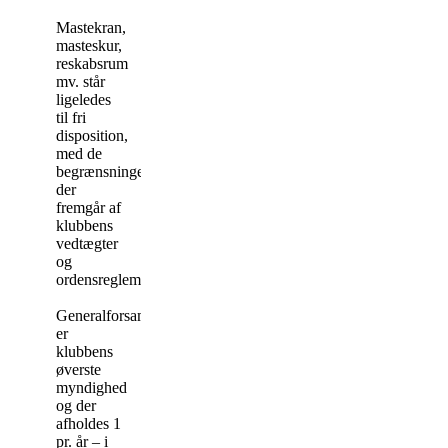
Mastekran,
masteskur,
reskabsrum
mv. står
ligeledes
til fri
disposition,
med de
begrænsninger
der
fremgår af
klubbens
vedtægter
og
ordensreglement.
Generalforsamlingen
er
klubbens
øverste
myndighed
og der
afholdes 1
pr. år – i