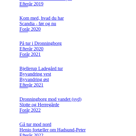
Efterår 2019
Kom med, hvad du har
Scandia - før og nu
Forår 2020
På tur i Dronningborg
Efterår 2020
Forår 2021
Bjellerup Ladegård tur
Byvandring vest
Byvandring øst
Efterår 2021
Dronningborg mod vandet (syd)
Slotte og Herregårde
Forår 2022
Gå tur mod nord
Henio fortæller om Hadsund-Peter
Efterår 2022