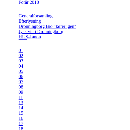
Forår 2018
Generalforsamling
Efterlysning
Dronningborg Bio "kører igen"
Jysk vin i Dronningborg
HUS-kanon
01
02
03
04
05
06
07
08
09
11
13
14
15
16
17
18