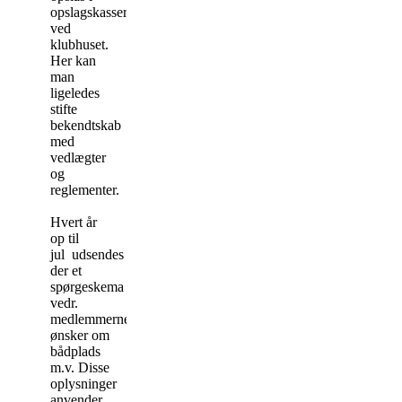
opslagskasserne
ved
klubhuset.
Her kan
man
ligeledes
stifte
bekendtskab
med
vedlægter
og
reglementer.
Hvert år
op til
jul udsendes
der et
spørgeskema
vedr.
medlemmernes
ønsker om
bådplads
m.v. Disse
oplysninger
anvender