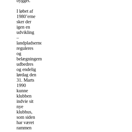
bygget.
I løbet af
1980’erne
sker der
igen en
udvikling
–
landpladserne
reguleres
og
belægningerne
udbedres
og endelig
lørdag den
31. Marts
1990
kunne
klubben
indvie sit
nye
klubhus,
som siden
har været
rammen