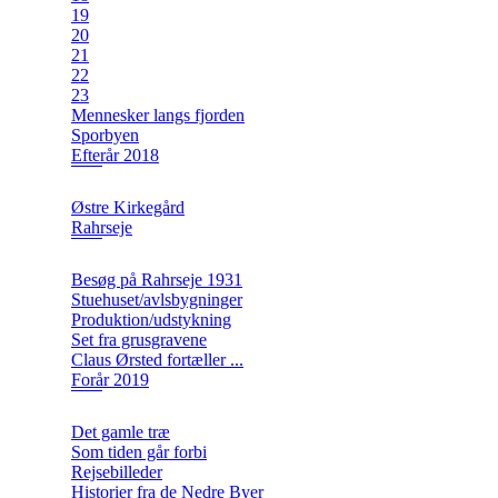
19
20
21
22
23
Mennesker langs fjorden
Sporbyen
Efterår 2018
Østre Kirkegård
Rahrseje
Besøg på Rahrseje 1931
Stuehuset/avlsbygninger
Produktion/udstykning
Set fra grusgravene
Claus Ørsted fortæller ...
Forår 2019
Det gamle træ
Som tiden går forbi
Rejsebilleder
Historier fra de Nedre Byer