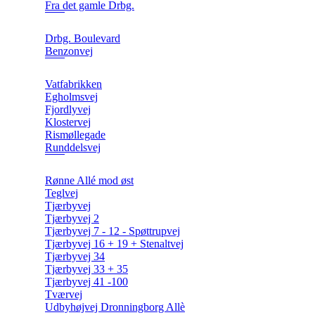
Fra det gamle Drbg.
Drbg. Boulevard
Benzonvej
Vatfabrikken
Egholmsvej
Fjordlyvej
Klostervej
Rismøllegade
Runddelsvej
Rønne Allé mod øst
Teglvej
Tjærbyvej
Tjærbyvej 2
Tjærbyvej 7 - 12 - Spøttrupvej
Tjærbyvej 16 + 19 + Stenaltvej
Tjærbyvej 34
Tjærbyvej 33 + 35
Tjærbyvej 41 -100
Tværvej
Udbyhøjvej Dronningborg Allè