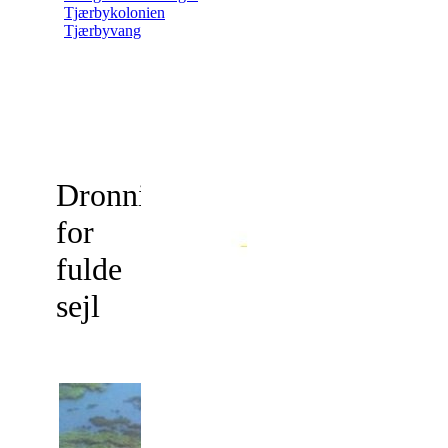
Tjærbykolonien
Tjærbyvang
Dronningborg
for
fulde
sejl