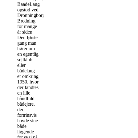
B
aadeLaug
opstod ved
Dronningborg
Bredning
for mange
år siden.
Den første
gang man
hører om
en egentlig
sejlklub
eller
bådelaug
er omkring
1950, hvor
der fandtes
en lille
håndfuld
bådejere,
der
fortrinsvis
havde sine
både
liggende
for svaj på