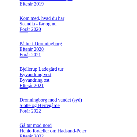
Efterår 2019
Kom med, hvad du har
Scandia - før og nu
Forår 2020
På tur i Dronningborg
Efterår 2020
Forår 2021
Bjellerup Ladegård tur
Byvandring vest
Byvandring øst
Efterår 2021
Dronningborg mod vandet (syd)
Slotte og Herregårde
Forår 2022
Gå tur mod nord
Henio fortæller om Hadsund-Peter
Efterår 2022