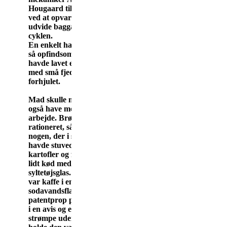
Hougaard tilpassede
ved at opvarme og
udvide baggaflen på
cyklen.
En enkelt havde været
så opfindsom, at han
havde lavet en træring
med små fjedre i til
forhjulet.
Mad skulle man jo
også have med på
arbejde. Brødet var
rationeret, så der var
nogen, der i stedet
havde stuvede
kartofler og flæsk eller
lidt kød med i et
syltetøjsglas. Drikken
var kaffe i en
sodavandsflaske med
patentprop pakket ind
i en avis og en gammel
strømpe udenom for at