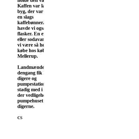
holde
den varm.
Kaffen var lavet af
byg, der var brændt til
en slags
kaffebønner.Postevand
havde vi også
med i
flasker. En enkelt øl
eller sodavand kunne
vi være så heldige at
købe hos købmanden i
Mellerup.
Landmændene, der
dengang fik lavet
digere og
pumpestationen, er
stadig med i Digelaget,
der
vedligeholder
pumpehuset og
digerne.
CS