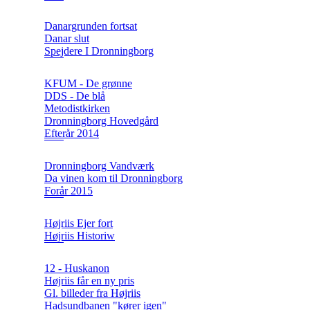
Danargrunden fortsat
Danar slut
Spejdere I Dronningborg
KFUM - De grønne
DDS - De blå
Metodistkirken
Dronningborg Hovedgård
Efterår 2014
Dronningborg Vandværk
Da vinen kom til Dronningborg
Forår 2015
Højriis Ejer fort
Højriis Historiw
12 - Huskanon
Højriis får en ny pris
Gl. billeder fra Højriis
Hadsundbanen "kører igen"