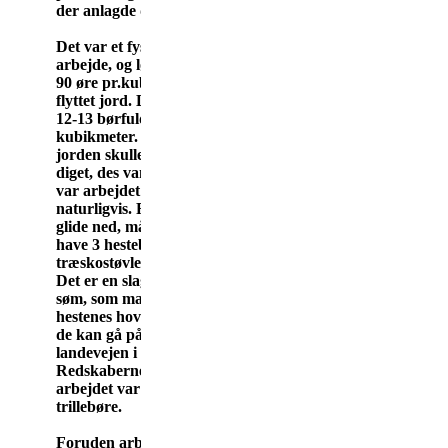
der
anlagde digere.
Det var et fysisk hårdt
arbejde, og lønnen var
90 øre pr.kubikmeter
flyttet jord. Der skulle
12-13
børfulde til 1
kubikmeter. Jo højere
jorden skulle op på
diget, des vanskeligere
var arbejdet
naturligvis. For ikke at
glide ned, måtte vi
have 3 hestebrodder i
træskostøvlerne.
Det er en slags kraftige
søm, som man slår i
hestenes hove, for at
de kan gå på
landevejen i glat føre.
Redskaberne til
arbejdet var skovle og
trillebøre.
Foruden arbejdet med