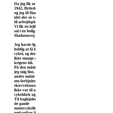
Da jeg fik arbejdet i
1942, flyttede Matha
og jeg til Harridslev,
idet der så var kortere
til
arbejdspladsen.
Vi fik en lejlighed på 1.
sal i en bolig på Dr.
Madsensvej.
Jeg havde lige været så
heldig at få købt en ny
cykel, og dem var der
ikke mange af i
krigens tid.
På den måde klarede
jeg mig fint, mens
andre måtte have reb
om forhjulene på deres
skærveknusere,
da det
ikke var til at få
cykeldæk og slanger.
Til baghjulene brugte
de gamle
motorcykelhjul, som
mekaniker Alvin