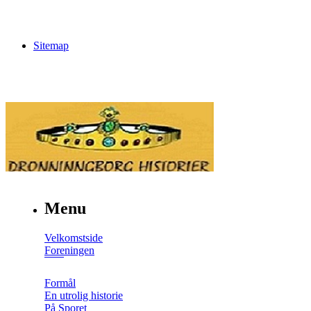
Sitemap
Menu
Velkomstside
Foreningen
Formål
En utrolig historie
På Sporet