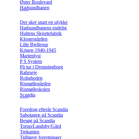
Øster Boulevard
Hadsundbanen
Der sker snart en ulykke
Hadsundbanens endelig
Hultens Skjortefabrik
Klostergården
Lille Bjellerup
Krigen 1940-1945
Marienlyst
P S System
På tur i Dronningborg
Rahrseje
Roligheden
Rismøllegården
Rismølleskolen
Scandia
Foredrag efterår Scandia
Sabotagen på Scandia
Besøg på Scandia
Torup/Landsby/Gård
Trekanten
Tidligere forretninger