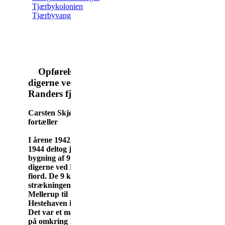
Tjærbykolonien
Tjærbyvang
Opførelsen af
digerne ved
Randers fjord
Carsten Skjødt
fortæller
I årene 1942, 1943 og
1944 deltog jeg i
bygning af 9 km af
digerne ved Randers
fiord. De 9 km var
strækningen fra
Mellerup til
Hestehaven i Albæk.
Det var et mandskab
på omkring 135 mand,