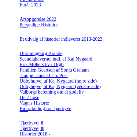
Forår 2023
Årsopgørelse 2022
Personlige Historier
Et udvalg af historier indleveret 2013-2023
Dronningborg Brande
Scandiahaverne, indl. af Kaj Nygaard
Erik Møllers liv i Drgb
Familien Geertsen af Sonja Graham
Trappe-Trans af Th. Post
Udbyhøjvej af Kaj Nygaard (højre side)
Udbyhøjvej af Kaj Nygaard (venstre side)
Valborgs beretning om et godt liv
De 7 huse
Vagn's Historie
En fortælling fra Tjærbyvej
Tjærbyvej ll
Tjærbyvej lll
Historier 2018 -