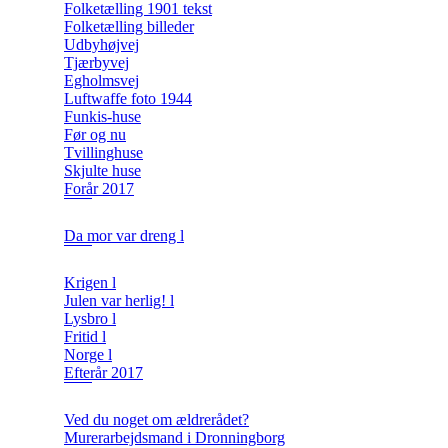
Folketælling 1901 tekst
Folketælling billeder
Udbyhøjvej
Tjærbyvej
Egholmsvej
Luftwaffe foto 1944
Funkis-huse
Før og nu
Tvillinghuse
Skjulte huse
Forår 2017
Da mor var dreng l
Krigen l
Julen var herlig! l
Lysbro l
Fritid l
Norge l
Efterår 2017
Ved du noget om ældrerådet?
Murerarbejdsmand i Dronningborg