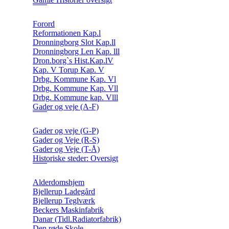
Forord
Reformationen Kap.l
Dronningborg Slot Kap.ll
Dronningborg Len Kap. lll
Dron.borg`s Hist.Kap.lV
Kap. V Torup Kap. V
Drbg. Kommune Kap. Vl
Drbg. Kommune Kap. Vll
Drbg. Kommune kap. Vlll
Gader og veje (A-F)
Gader og veje (G-P)
Gader og Veje (R-S)
Gader og Veje (T-Å)
Historiske steder: Oversigt
Alderdomshjem
Bjellerup Ladegård
Bjellerup Teglværk
Beckers Maskinfabrik
Danar (Tidl.Radiatorfabrik)
Den røde Skole