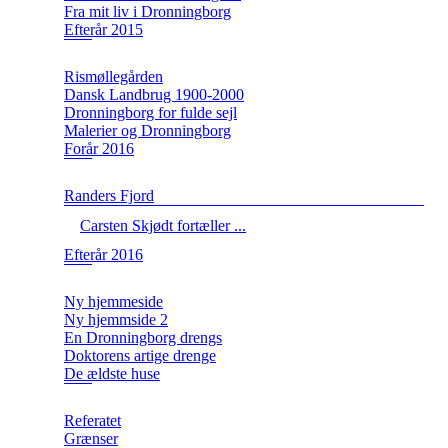
Fra mit liv i Dronningborg
Efterår 2015
Rismøllegården
Dansk Landbrug 1900-2000
Dronningborg for fulde sejl
Malerier og Dronningborg
Forår 2016
Randers Fjord
Carsten Skjødt fortæller ...
Efterår 2016
Ny hjemmeside
Ny hjemmside 2
En Dronningborg drengs
Doktorens artige drenge
De ældste huse
Referatet
Grænser