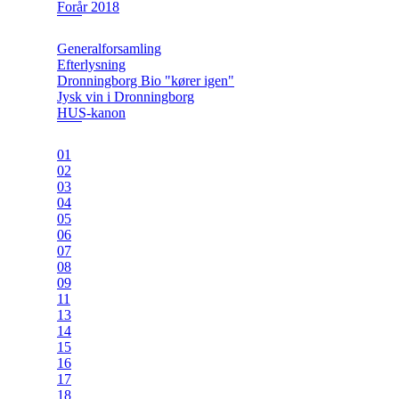
Forår 2018
Generalforsamling
Efterlysning
Dronningborg Bio "kører igen"
Jysk vin i Dronningborg
HUS-kanon
01
02
03
04
05
06
07
08
09
11
13
14
15
16
17
18