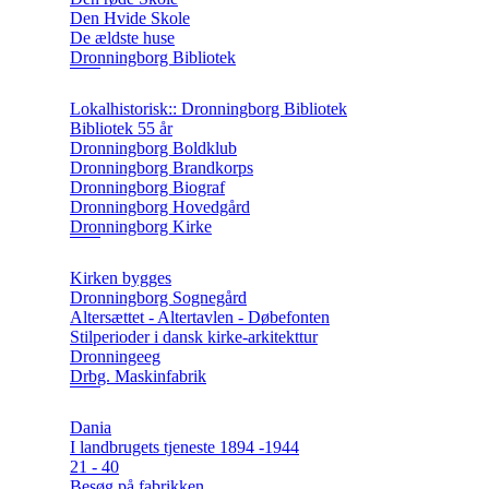
Den Hvide Skole
De ældste huse
Dronningborg Bibliotek
Lokalhistorisk:: Dronningborg Bibliotek
Bibliotek 55 år
Dronningborg Boldklub
Dronningborg Brandkorps
Dronningborg Biograf
Dronningborg Hovedgård
Dronningborg Kirke
Kirken bygges
Dronningborg Sognegård
Altersættet - Altertavlen - Døbefonten
Stilperioder i dansk kirke-arkitekttur
Dronningeeg
Drbg. Maskinfabrik
Dania
I landbrugets tjeneste 1894 -1944
21 - 40
Besøg på fabrikken