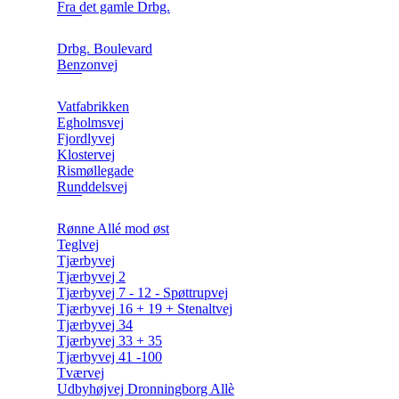
Fra det gamle Drbg.
Drbg. Boulevard
Benzonvej
Vatfabrikken
Egholmsvej
Fjordlyvej
Klostervej
Rismøllegade
Runddelsvej
Rønne Allé mod øst
Teglvej
Tjærbyvej
Tjærbyvej 2
Tjærbyvej 7 - 12 - Spøttrupvej
Tjærbyvej 16 + 19 + Stenaltvej
Tjærbyvej 34
Tjærbyvej 33 + 35
Tjærbyvej 41 -100
Tværvej
Udbyhøjvej Dronningborg Allè