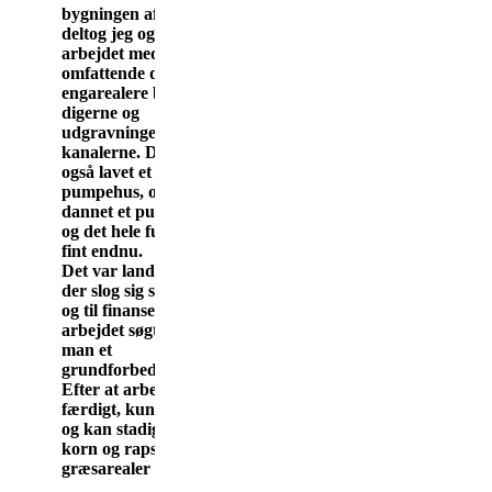
bygningen af digere
deltog jeg også i
arbejdet med den
omfattende dræning
af
engarealere bag
digerne og
udgravningen af
kanalerne. Der blev
også lavet et
pumpehus, og der
blev
dannet et pumpelaug,
og det hele fungerer
fint endnu.
Det var landmændene,
der slog sig
sammen,
og til finanseringen af
arbejdet søgte og fik
man et
grundforbedringslån.
Efter at arbejdet
var
færdigt, kunne man -
og kan stadig dyrke
korn og raps, og der er
græsarealer til køerne.