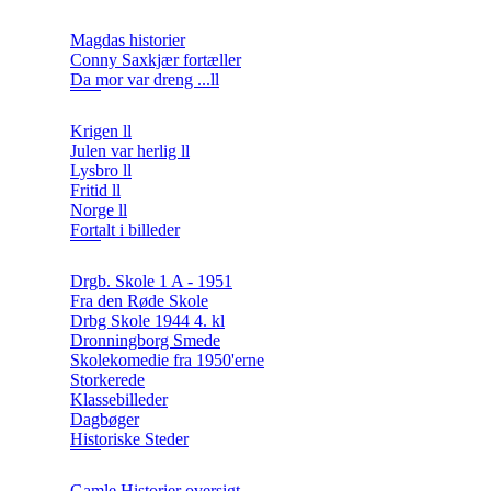
Magdas historier
Conny Saxkjær fortæller
Da mor var dreng ...ll
Krigen ll
Julen var herlig ll
Lysbro ll
Fritid ll
Norge ll
Fortalt i billeder
Drgb. Skole 1 A - 1951
Fra den Røde Skole
Drbg Skole 1944 4. kl
Dronningborg Smede
Skolekomedie fra 1950'erne
Storkerede
Klassebilleder
Dagbøger
Historiske Steder
Gamle Historier oversigt