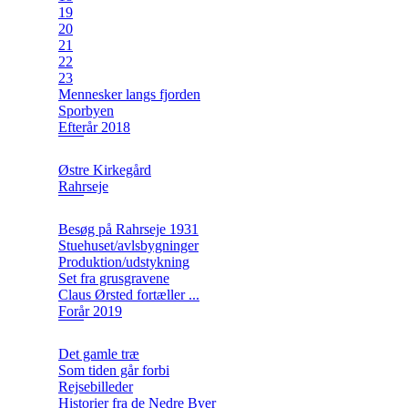
19
20
21
22
23
Mennesker langs fjorden
Sporbyen
Efterår 2018
Østre Kirkegård
Rahrseje
Besøg på Rahrseje 1931
Stuehuset/avlsbygninger
Produktion/udstykning
Set fra grusgravene
Claus Ørsted fortæller ...
Forår 2019
Det gamle træ
Som tiden går forbi
Rejsebilleder
Historier fra de Nedre Byer