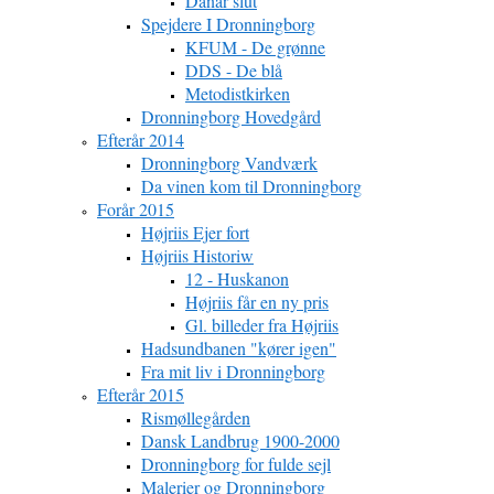
Danar slut
Spejdere I Dronningborg
KFUM - De grønne
DDS - De blå
Metodistkirken
Dronningborg Hovedgård
Efterår 2014
Dronningborg Vandværk
Da vinen kom til Dronningborg
Forår 2015
Højriis Ejer fort
Højriis Historiw
12 - Huskanon
Højriis får en ny pris
Gl. billeder fra Højriis
Hadsundbanen "kører igen"
Fra mit liv i Dronningborg
Efterår 2015
Rismøllegården
Dansk Landbrug 1900-2000
Dronningborg for fulde sejl
Malerier og Dronningborg