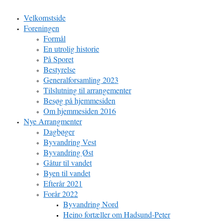
Velkomstside
Foreningen
Formål
En utrolig historie
På Sporet
Bestyrelse
Generalforsamling 2023
Tilslutning til arrangementer
Besøg på hjemmesiden
Om hjemmesiden 2016
Nye Arrangmenter
Dagbøger
Byvandring Vest
Byvandring Øst
Gåtur til vandet
Byen til vandet
Efterår 2021
Forår 2022
Byvandring Nord
Heino fortæller om Hadsund-Peter