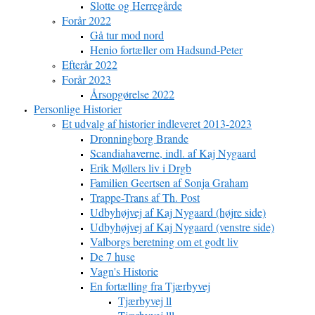
Slotte og Herregårde
Forår 2022
Gå tur mod nord
Henio fortæller om Hadsund-Peter
Efterår 2022
Forår 2023
Årsopgørelse 2022
Personlige Historier
Et udvalg af historier indleveret 2013-2023
Dronningborg Brande
Scandiahaverne, indl. af Kaj Nygaard
Erik Møllers liv i Drgb
Familien Geertsen af Sonja Graham
Trappe-Trans af Th. Post
Udbyhøjvej af Kaj Nygaard (højre side)
Udbyhøjvej af Kaj Nygaard (venstre side)
Valborgs beretning om et godt liv
De 7 huse
Vagn's Historie
En fortælling fra Tjærbyvej
Tjærbyvej ll