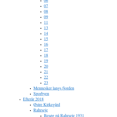
06
07
08
09
11
13
14
15
16
17
18
19
20
21
22
23
Mennesker langs fjorden
Sporbyen
Efterår 2018
Østre Kirkegård
Rahrseje
Besøg på Rahrseje 1931