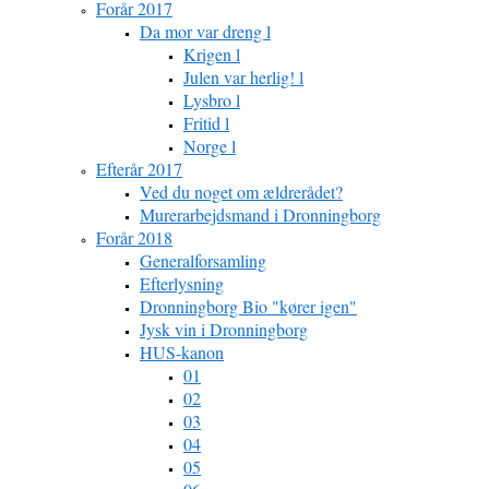
Forår 2017
Da mor var dreng l
Krigen l
Julen var herlig! l
Lysbro l
Fritid l
Norge l
Efterår 2017
Ved du noget om ældrerådet?
Murerarbejdsmand i Dronningborg
Forår 2018
Generalforsamling
Efterlysning
Dronningborg Bio "kører igen"
Jysk vin i Dronningborg
HUS-kanon
01
02
03
04
05