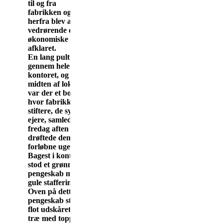
til og fra
fabrikken og
herfra blev alt
vedrørende det
økonomiske
afklaret.
En lang pult løb
gennem hele
kontoret, og i
midten af lokalet
var der et bord,
hvor fabrikkens
stiftere, de syv
ejere, samledes
fredag aften og
drøftede den
forløbne uge.
Bagest i kontoret
stod et grønmalet
pengeskab med
gule stafferinger.
Oven på dette
pengeskab stod et
flot udskåret ur i
træ med toppe