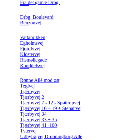
Fra det gamle Drbg.
Drbg. Boulevard
Benzonvej
Vatfabrikken
Egholmsvej
Fjordlyvej
Klostervej
Rismøllegade
Runddelsvej
Rønne Allé mod øst
Teglvej
Tjærbyvej
Tjærbyvej 2
Tjærbyvej 7 - 12 - Spøttrupvej
Tjærbyvej 16 + 19 + Stenaltvej
Tjærbyvej 34
Tjærbyvej 33 + 35
Tjærbyvej 41 -100
Tværvej
Udbyhøjvej Dronningborg Allè