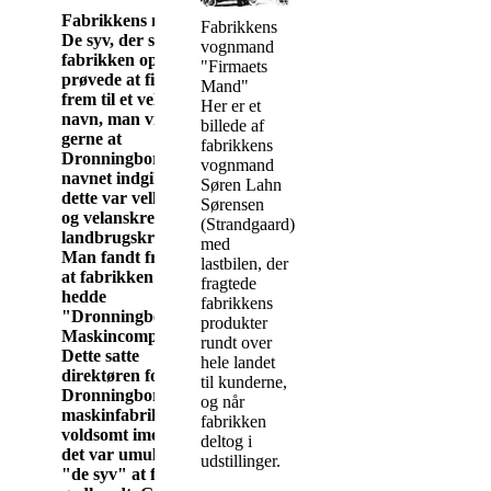
Fabrikkens navn
Fabrikkens
De syv, der startede
vognmand
fabrikken op,
"Firmaets
prøvede at finde
Mand"
frem til et velegnet
Her er et
navn, man ville
billede af
gerne at
fabrikkens
Dronningborg-
vognmand
navnet indgik, da
Søren Lahn
dette var velkendt
Sørensen
og velanskrevet i
(Strandgaard)
landbrugskredse.
med
Man fandt frem til,
lastbilen, der
at fabrikken skulle
fragtede
hedde
fabrikkens
"Dronningborg
produkter
Maskincompagni".
rundt over
Dette satte
hele landet
direktøren for
til kunderne,
Dronningborg
og når
maskinfabrik sig
fabrikken
voldsomt imod, så
deltog i
det var umuligt for
udstillinger.
"de syv" at få det