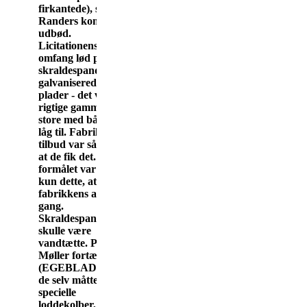
firkantede), som
Randers kommune
udbød.
Licitationens
omfang lød på 75
skraldespande i
galvaniserede
plader - det var de
rigtige gammeldags
store med bånd og
låg til. Fabrikkens
tilbud var så billig,
at de fik det. Men
formålet var også
kun dette, at holde
fabrikkens arbejde
gang.
Skraldespandene
skulle være
vandtætte. Peter
Møller fortæller
(EGEBLADET) at
de selv måtte lave
specielle
loddekolber, nogle