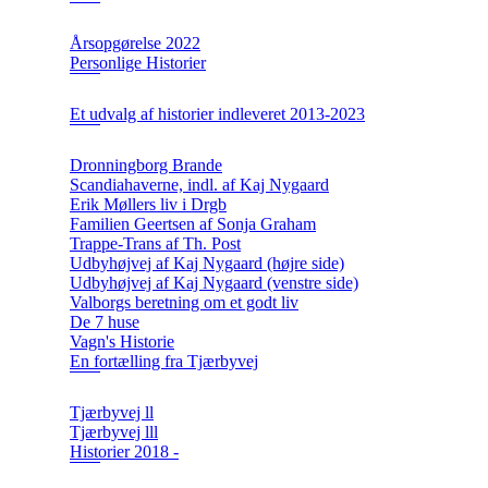
Årsopgørelse 2022
Personlige Historier
Et udvalg af historier indleveret 2013-2023
Dronningborg Brande
Scandiahaverne, indl. af Kaj Nygaard
Erik Møllers liv i Drgb
Familien Geertsen af Sonja Graham
Trappe-Trans af Th. Post
Udbyhøjvej af Kaj Nygaard (højre side)
Udbyhøjvej af Kaj Nygaard (venstre side)
Valborgs beretning om et godt liv
De 7 huse
Vagn's Historie
En fortælling fra Tjærbyvej
Tjærbyvej ll
Tjærbyvej lll
Historier 2018 -