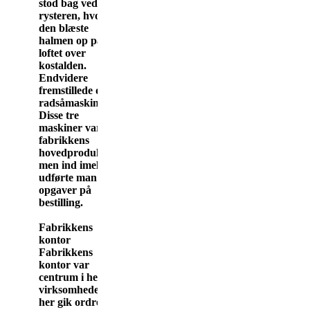
stod bag ved
rysteren, hvor
den blæste
halmen op på
loftet over
kostalden.
Endvidere
fremstillede de
radsåmaskiner.
Disse tre
maskiner var
fabrikkens
hovedproduktion,
men ind imellem
udførte man også
opgaver på
bestilling.
Fabrikkens
kontor
Fabrikkens
kontor var
centrum i hele
virksomheden:
her gik ordrerne