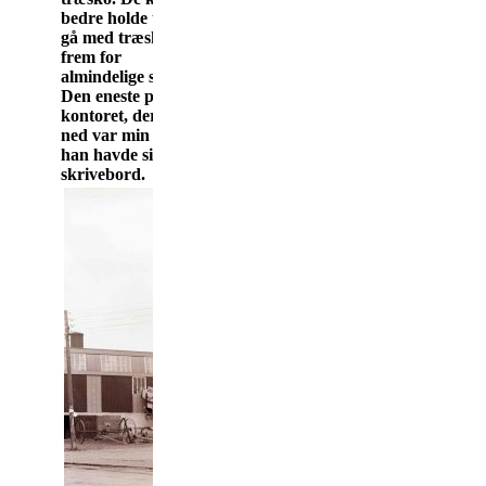
bedre holde til at
gå med træsko
frem for
almindelige sko.
Den eneste på
kontoret, der sad
ned var min far,
han havde sit eget
skrivebord.