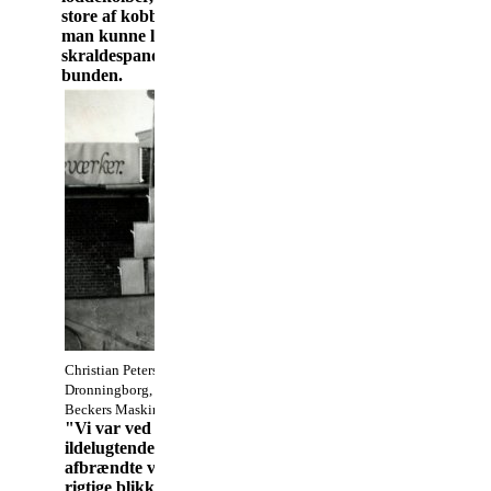
store af kobber, så
man kunne lodde
skraldespandene i
bunden.
Christian Petersen, søn af Rasmus Petersen (en af stifterne af Beckers Ma
Dronningborg, foran en serie skraldespande, der blev fabrikeret til Ra
Beckers Maskinfabrik, 1950/55
"Vi var ved at gå til af det afbrændte lodde vand, som ga
ildelugtende damp fra sig. Lodde vand var afbrændt salts
afbrændte vi selv med zinck for at mærke om det var den 
rigtige blikkenslager dengang smagte på det for at mærk