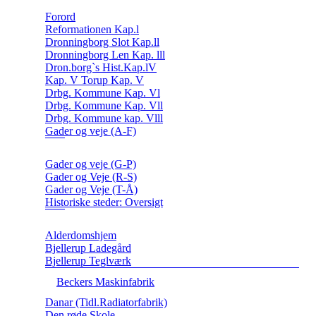
Forord
Reformationen Kap.l
Dronningborg Slot Kap.ll
Dronningborg Len Kap. lll
Dron.borg`s Hist.Kap.lV
Kap. V Torup Kap. V
Drbg. Kommune Kap. Vl
Drbg. Kommune Kap. Vll
Drbg. Kommune kap. Vlll
Gader og veje (A-F)
Gader og veje (G-P)
Gader og Veje (R-S)
Gader og Veje (T-Å)
Historiske steder: Oversigt
Alderdomshjem
Bjellerup Ladegård
Bjellerup Teglværk
Beckers Maskinfabrik
Danar (Tidl.Radiatorfabrik)
Den røde Skole