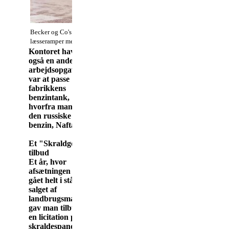
Becker og Co's Maskinfabrik. Fabrikken i Dronningborg. Tre lastbiler h
læsseramper med maskiner på ladet, 1920-1940.
Kontoret havde
også en anden
arbejdsopgave, det
var at passe
fabrikkens
benzintank,
hvorfra man solgte
den russiske
benzin, Nafta."
Et "Skraldgodt"
tilbud
Et år, hvor
afsætningen var
gået helt i stå af
salget af
landbrugsmaskiner,
gav man tilbud på
en licitation på
skraldespande (de