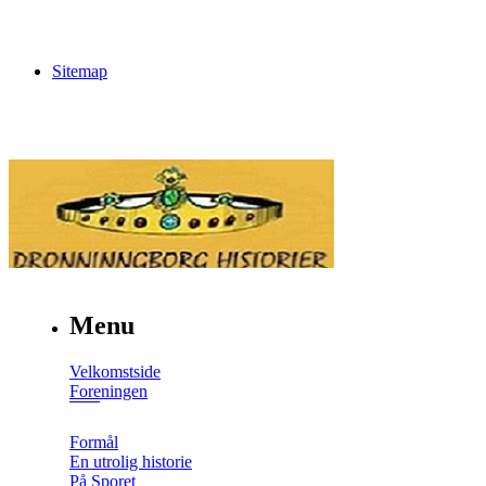
Sitemap
Menu
Velkomstside
Foreningen
Formål
En utrolig historie
På Sporet