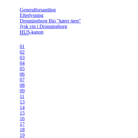
Generalforsamling
Efterlysning
Dronningborg Bio "kører igen"
Jysk vin i Dronningborg
HUS-kanon
01
02
03
04
05
06
07
08
09
11
13
14
15
16
17
18
19