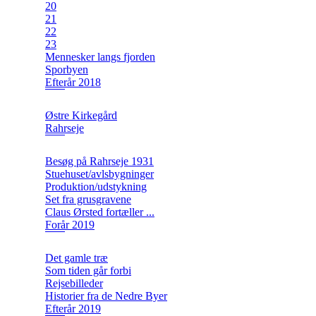
20
21
22
23
Mennesker langs fjorden
Sporbyen
Efterår 2018
Østre Kirkegård
Rahrseje
Besøg på Rahrseje 1931
Stuehuset/avlsbygninger
Produktion/udstykning
Set fra grusgravene
Claus Ørsted fortæller ...
Forår 2019
Det gamle træ
Som tiden går forbi
Rejsebilleder
Historier fra de Nedre Byer
Efterår 2019