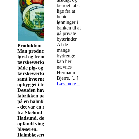
betroet job -
lige fra at
hente
lønninger i
banken til at
gå private
byærinder.
Af de
Produktion
mange
Man producerede
bydrenge
først og fremmest
kan her
tærskeværker;
nævnes
både pig- og slag-
Hermann
tærskeværker
Bjerre,
[...]
samt kværne
Læs mere...
opbygget i træ.
Desuden havde
fabrikken patent
på en halmblæser
- det var en mand
fra Skelund ved
Hadsund, der
opfandt vingen i
blæseren.
Halmblæseren