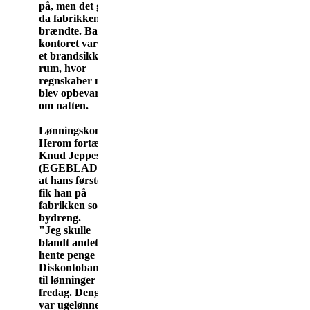
på, men det gik til
da fabrikken
brændte. Bag ved
kontoret var der
et brandsikkert
rum, hvor
regnskaber m.m.
blev opbevaret
om natten.
Lønningskontor
Herom fortæller
Knud Jeppesen
(EGEBLADET),
at hans første job
fik han på
fabrikken som
bydreng.
"Jeg skulle
blandt andet
hente penge i
Diskontobankens
til lønninger hver
fredag. Dengang
var ugelønnen til