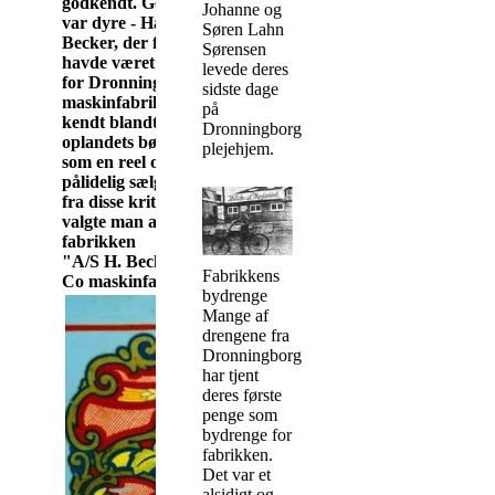
godkendt. Gode råd
Johanne og
var dyre - Hans
Søren Lahn
Becker, der før
Sørensen
havde været sælger
levede deres
for Dronningborg
sidste dage
maskinfabrik, var
på
kendt blandt
Dronningborg
oplandets bønder,
plejehjem.
som en reel og
pålidelig sælger. Ud
fra disse kriterier
valgte man at kalde
fabrikken
"A/S H. Becker &
Fabrikkens
Co maskinfabrik".
bydrenge
Mange af
drengene fra
Dronningborg
har tjent
deres første
penge som
bydrenge for
fabrikken.
Det var et
alsidigt og