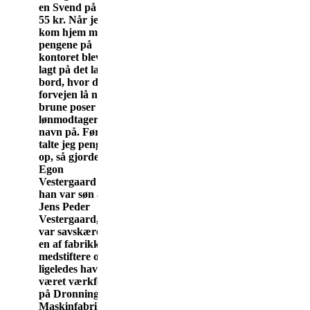
en Svend på 50 -
55 kr. Når jeg
kom hjem med
pengene på
kontoret blev de
lagt på det lange
bord, hvor der i
forvejen lå nogle
brune poser med
lønmodtagernes
navn på. Først
talte jeg pengene
op, så gjorde
Egon
Vestergaard det -
han var søn af
Jens Peder
Vestergaard, der
var savskærer og
en af fabrikkens
medstiftere og
ligeledes havde
været værkfører
på Dronningborg
Maskinfabrik - så