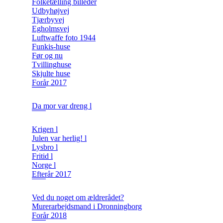
Folketælling billeder
Udbyhøjvej
Tjærbyvej
Egholmsvej
Luftwaffe foto 1944
Funkis-huse
Før og nu
Tvillinghuse
Skjulte huse
Forår 2017
Da mor var dreng l
Krigen l
Julen var herlig! l
Lysbro l
Fritid l
Norge l
Efterår 2017
Ved du noget om ældrerådet?
Murerarbejdsmand i Dronningborg
Forår 2018