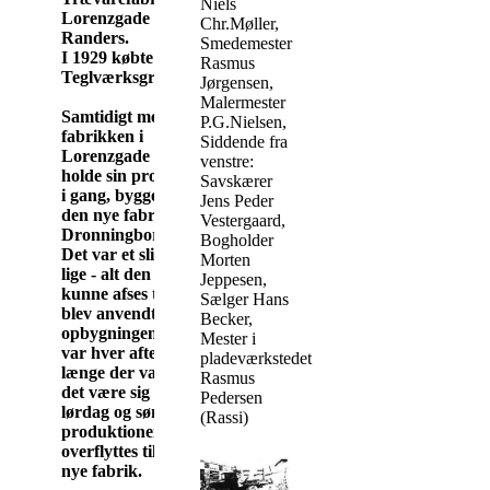
Niels
Lorenzgade i
Chr.Møller,
Randers.
Smedemester
I 1929 købte de så
Rasmus
Teglværksgrunden.
Jørgensen,
Malermester
Samtidigt med at
P.G.Nielsen,
fabrikken i
Siddende fra
Lorenzgade skulle
venstre:
holde sin produktion
Savskærer
i gang, byggede man
Jens Peder
den nye fabrik op i
Vestergaard,
Dronningborg.
Bogholder
Det var et slid uden
Morten
lige - alt den tid der
Jeppesen,
kunne afses til dette
Sælger Hans
blev anvendt til
Becker,
opbygningen - det
Mester i
var hver aften, så
pladeværkstedet
længe der var lyst -
Rasmus
det være sig hver
Pedersen
lørdag og søndag til
(Rassi)
produktionen kunne
overflyttes til den
nye fabrik.