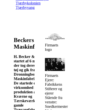
Tjærbykolonien
Tjærbyvang
Beckers
Firmaets
Maskinfabrik
logo
H. Becker & Co
blev
startet af 6 mestre,
der tog deres gode
tøj og gik fra
Dronningborg
Firmaets
Maskinfabrik i 1924.
Ejere:
De startede en
Fabrikkens
virksomhed med
Stifterer og
produktion af
ejerer
Kværne og
Stående fra
Tærskeværker i den
venstre:
gamle
Snedkermester
Trævarefabriks i