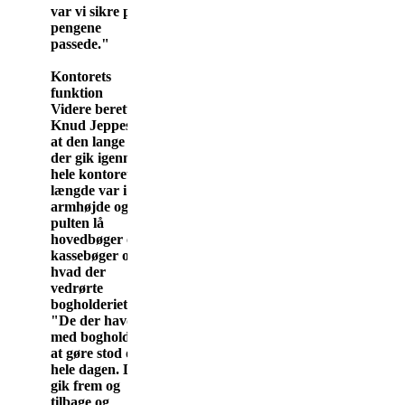
var vi sikre på, at
pengene
passede."
Kontorets
funktion
Videre beretter
Knud Jeppesen,
at den lange pult,
der gik igennem
hele kontorets
længde var i
armhøjde og på
pulten lå
hovedbøger og
kassebøger og alt,
hvad der
vedrørte
bogholderiet.
"De der havde
med bogholderiet
at gøre stod op
hele dagen. De
gik frem og
tilbage og