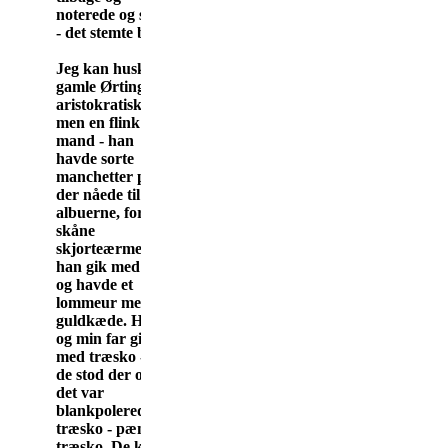
noterede og skrev
- det stemte bare.
Jeg kan huske
gamle Ørting, en
aristokratisk fyr
men en flink
mand - han
havde sorte
manchetter på,
der nåede til
albuerne, for at
skåne
skjorteærmerne -
han gik med vest
og havde et
lommeur med
guldkæde. Han
og min far gik
med træsko - når
de stod der oppe -
det var
blankpolerede
træsko - pæne
træsko. De kunne