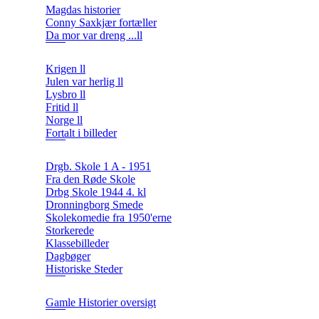
Magdas historier
Conny Saxkjær fortæller
Da mor var dreng ...ll
Krigen ll
Julen var herlig ll
Lysbro ll
Fritid ll
Norge ll
Fortalt i billeder
Drgb. Skole 1 A - 1951
Fra den Røde Skole
Drbg Skole 1944 4. kl
Dronningborg Smede
Skolekomedie fra 1950'erne
Storkerede
Klassebilleder
Dagbøger
Historiske Steder
Gamle Historier oversigt