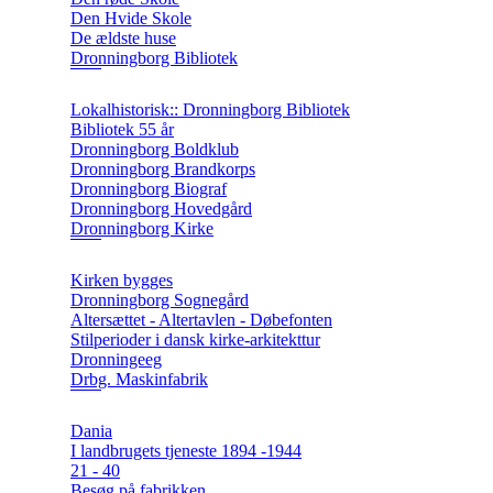
Den Hvide Skole
De ældste huse
Dronningborg Bibliotek
Lokalhistorisk:: Dronningborg Bibliotek
Bibliotek 55 år
Dronningborg Boldklub
Dronningborg Brandkorps
Dronningborg Biograf
Dronningborg Hovedgård
Dronningborg Kirke
Kirken bygges
Dronningborg Sognegård
Altersættet - Altertavlen - Døbefonten
Stilperioder i dansk kirke-arkitekttur
Dronningeeg
Drbg. Maskinfabrik
Dania
I landbrugets tjeneste 1894 -1944
21 - 40
Besøg på fabrikken