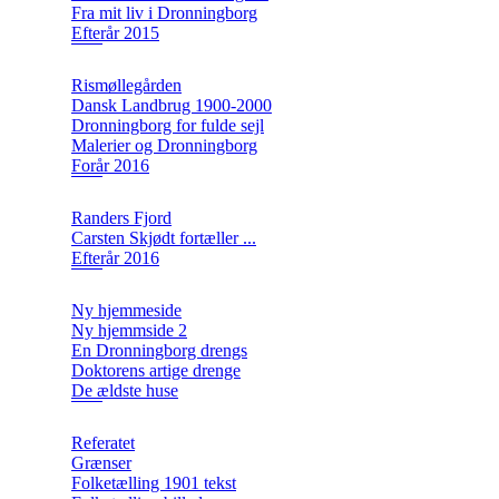
Fra mit liv i Dronningborg
Efterår 2015
Rismøllegården
Dansk Landbrug 1900-2000
Dronningborg for fulde sejl
Malerier og Dronningborg
Forår 2016
Randers Fjord
Carsten Skjødt fortæller ...
Efterår 2016
Ny hjemmeside
Ny hjemmside 2
En Dronningborg drengs
Doktorens artige drenge
De ældste huse
Referatet
Grænser
Folketælling 1901 tekst