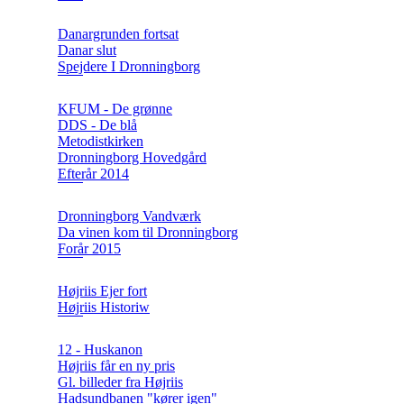
Danargrunden fortsat
Danar slut
Spejdere I Dronningborg
KFUM - De grønne
DDS - De blå
Metodistkirken
Dronningborg Hovedgård
Efterår 2014
Dronningborg Vandværk
Da vinen kom til Dronningborg
Forår 2015
Højriis Ejer fort
Højriis Historiw
12 - Huskanon
Højriis får en ny pris
Gl. billeder fra Højriis
Hadsundbanen "kører igen"