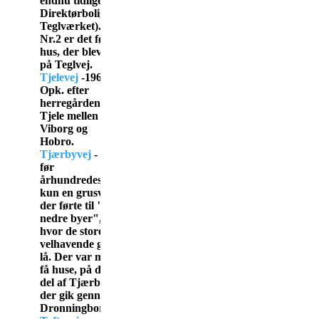
endnu tidligere
Direktørbolig til
Teglværket).
Nr.2 er det første
hus, der blev bygget
på Teglvej.
Tjelevej
-1966.
Opk. efter
herregården
Tjele mellen
Viborg og
Hobro.
Tjærbyvej
- var
før
århundredeskiftet
kun en grusvej,
der førte til "De
nedre byer",
hvor de store
velhavende gårde
lå. Der var meget
få huse, på den
del af Tjærbyvej
der gik gennem
Dronningborg.