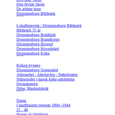
Den Hvide Skole
De ældste huse
Dronningborg Bibliotek
Lokalhistorisk:: Dronningborg Bibliotek
Bibliotek 55 år
Dronningborg Boldklub
Dronningborg Brandkorps
Dronningborg Biograf
Dronningborg Hovedgård
Dronningborg Kirke
Kirken bygges
Dronningborg Sognegård
Altersættet - Altertavlen - Døbefonten
Stilperioder i dansk kirke-arkitekttur
Dronningeeg
Drbg. Maskinfabrik
Dania
I landbrugets tjeneste 1894 -1944
21 - 40
Besøg på fabrikken