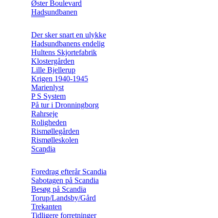
Øster Boulevard
Hadsundbanen
Der sker snart en ulykke
Hadsundbanens endelig
Hultens Skjortefabrik
Klostergården
Lille Bjellerup
Krigen 1940-1945
Marienlyst
P S System
På tur i Dronningborg
Rahrseje
Roligheden
Rismøllegården
Rismølleskolen
Scandia
Foredrag efterår Scandia
Sabotagen på Scandia
Besøg på Scandia
Torup/Landsby/Gård
Trekanten
Tidligere forretninger