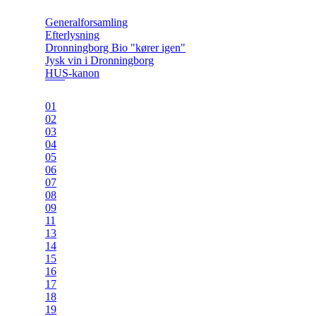
Generalforsamling
Efterlysning
Dronningborg Bio "kører igen"
Jysk vin i Dronningborg
HUS-kanon
01
02
03
04
05
06
07
08
09
11
13
14
15
16
17
18
19