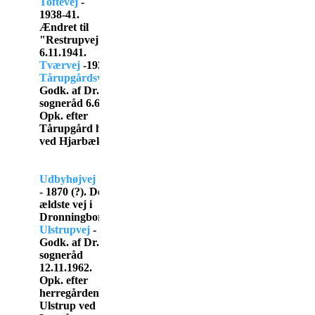
Toftevej
-
1938-41.
Ændret til
"Restrupvej"
6.11.1941.
Tværvej
-1939.
Tårupgårdsvej
-
Godk. af Dr.
sogneråd 6.6.1957.
Opk. efter
Tårupgård herregård
ved Hjarbæk Fjord.
Udbyhøjvej
- 1870 (?). Den
ældste vej i
Dronningborg.
Ulstrupvej
-
Godk. af Dr.
sogneråd
12.11.1962.
Opk. efter
herregården
Ulstrup ved