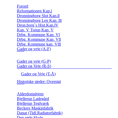
Forord
Reformationen Kap.l
Dronningborg Slot Kap.ll
Dronningborg Len Kap. lll
Dron.borg`s Hist.Kap.lV
Kap. V Torup Kap. V
Drbg. Kommune Kap. Vl
Drbg. Kommune Kap. Vll
Drbg. Kommune kap. Vlll
Gader og veje (A-F)
Gader og veje (G-P)
Gader og Veje (R-S)
Gader og Veje (T-Å)
Historiske steder: Oversigt
Alderdomshjem
Bjellerup Ladegård
Bjellerup Teglværk
Beckers Maskinfabrik
Danar (Tidl.Radiatorfabrik)
Den røde Skole