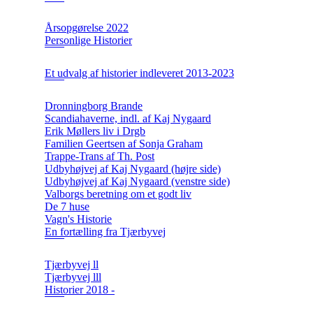
Årsopgørelse 2022
Personlige Historier
Et udvalg af historier indleveret 2013-2023
Dronningborg Brande
Scandiahaverne, indl. af Kaj Nygaard
Erik Møllers liv i Drgb
Familien Geertsen af Sonja Graham
Trappe-Trans af Th. Post
Udbyhøjvej af Kaj Nygaard (højre side)
Udbyhøjvej af Kaj Nygaard (venstre side)
Valborgs beretning om et godt liv
De 7 huse
Vagn's Historie
En fortælling fra Tjærbyvej
Tjærbyvej ll
Tjærbyvej lll
Historier 2018 -