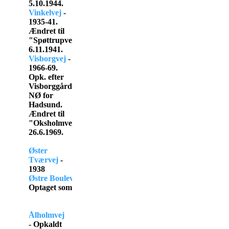
5.10.1944.
Vinkelvej
-
1935-41.
Ændret til
"Spøttrupvej"
6.11.1941.
Visborgvej
-
1966-69.
Opk. efter
Visborggård
NØ for
Hadsund.
Ændret til
"Oksholmvej"
26.6.1969.
Øster
Tværvej
-
1938
Østre Boulevard
- 
Optaget som offentlig i 1932 under navnet "Sandvejen".
Ålholmvej
- Opkaldt