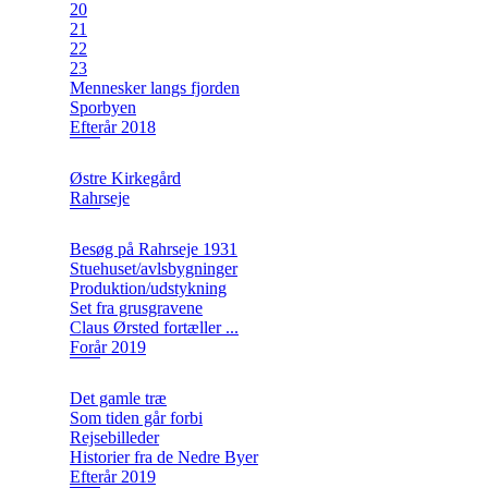
20
21
22
23
Mennesker langs fjorden
Sporbyen
Efterår 2018
Østre Kirkegård
Rahrseje
Besøg på Rahrseje 1931
Stuehuset/avlsbygninger
Produktion/udstykning
Set fra grusgravene
Claus Ørsted fortæller ...
Forår 2019
Det gamle træ
Som tiden går forbi
Rejsebilleder
Historier fra de Nedre Byer
Efterår 2019