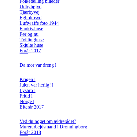
Folketælling billeder
Udbyhøjvej
Tjærbyvej
Egholmsvej
Luftwaffe foto 1944
Funkis-huse
Før og nu
Tvillinghuse
Skjulte huse
Forår 2017
Da mor var dreng l
Krigen l
Julen var herlig! l
Lysbro l
Fritid l
Norge l
Efterår 2017
Ved du noget om ældrerådet?
Murerarbejdsmand i Dronningborg
Forår 2018