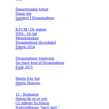
Danargrunden fortsat
Danar slut
Spejdere I Dronningborg
KFUM - De grønne
DDS - De blå
Metodistkirken
Dronningborg Hovedgård
Efterår 2014
Dronningborg Vandværk
Da vinen kom til Dronningborg
Forår 2015
Højriis Ejer fort
Højriis Historiw
12 - Huskanon
Højriis får en ny pris
Gl. billeder fra Højriis
Hadsundbanen "kører igen"