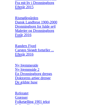
Fra mit liv i Dronningborg
Efterår 2015
Rismøllegården
Dansk Landbrug 1900-2000
Dronningborg for fulde sejl
Malerier og Dronningborg
Forår 2016
Randers Fjord
Carsten Skjødt fortæller ...
Efterår 2016
Ny hjemmeside
Ny hjemmside 2
En Dronningborg drengs
Doktorens artige drenge
De ældste huse
Referatet
Grænser
Folketælling 1901 tekst