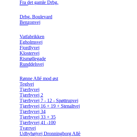
Fra det gamle Drbg.
Drbg. Boulevard
Benzonvej
Vatfabrikken
Egholmsvej
Fjordlyvej
Klostervej
Rismøllegade
Runddelsvej
Rønne Allé mod øst
Teglvej
Tjærbyvej
Tjærbyvej 2
Tjærbyvej 7 - 12 - Spøttrupvej
Tjærbyvej 16 + 19 + Stenaltvej
Tjærbyvej 34
Tjærbyvej 33 + 35
Tjærbyvej 41 -100
Tværvej
Udbyhøjvej Dronningborg Allè