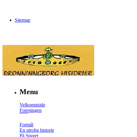
Sitemap
Menu
Velkomstside
Foreningen
Formål
En utrolig historie
På Sporet