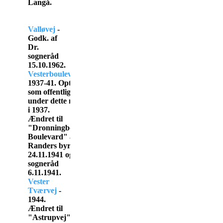
Langå.
Valløvej
-
Godk. af
Dr.
sogneråd
15.10.1962.
Vesterboulevard
-
1937-41. Optaget
som offentlig
under dette navn
i 1937.
Ændret til
"Dronningborg
Boulevard" af
Randers byråd
24.11.1941 og Dr.
sogneråd
6.11.1941.
Vester
Tværvej
-
1944.
Ændret til
"Astrupvej"