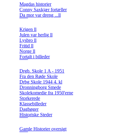
Magdas historier
Conny Saxkjær fortæller
Da mor var dreng ...ll
Krigen ll
Julen var herlig ll
Lysbro ll
Fritid ll
Norge ll
Fortalt i billeder
Drgb. Skole 1 A - 1951
Fra den Røde Skole
Drbg Skole 1944 4. kl
Dronningborg Smede
Skolekomedie fra 1950'erne
Storkerede
Klassebilleder
Dagbøger
Historiske Steder
Gamle Historier oversigt