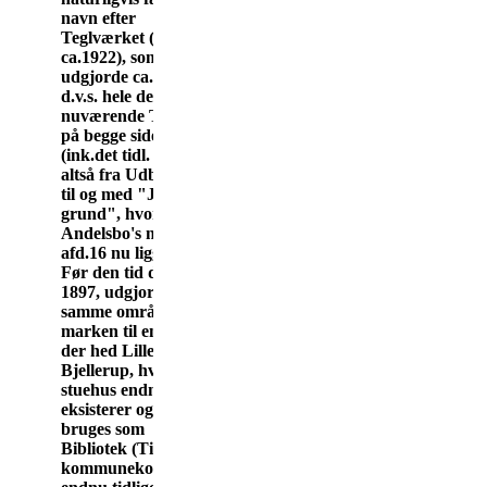
navn efter
Teglværket (nedlagt
ca.1922), som
udgjorde ca. 20 tdl.
d.v.s. hele det
nuværende Teglvej
på begge sider
(ink.det tidl. Danar)-
altså fra Udbyhøjvej
til og med "Jensens
grund", hvor
Andelsbo's nye
afd.16 nu ligger.
Før den tid d.v.s. før
1897, udgjorde det
samme område
marken til en gård,
der hed Lille
Bjellerup, hvis
stuehus endnu
eksisterer og nu
bruges som
Bibliotek (Tidligere
kommunekontor og