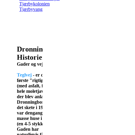
Tjærbykolonien
Tjærbyvang
Dronningborg
Historier
Gader og veje (T-Å)
Teglvej
- er den
første "rigtige" gade
(med asfalt, fortov og
hele moletjavsen),
der blev anlagt i
Dronningborg, og
det skete i 1933. Der
var dengang en
masse huse i gaden
(en 4-5 stykker!).
Gaden har
naturligvis fået sit