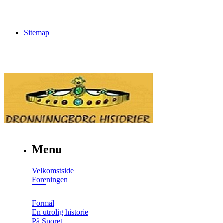
Sitemap
Menu
Velkomstside
Foreningen
Formål
En utrolig historie
På Sporet