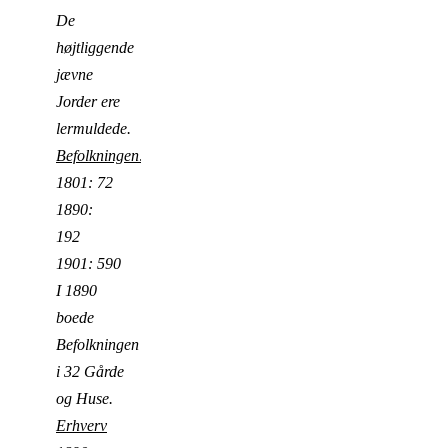
De
højtliggende
jævne
Jorder ere
lermuldede.
Befolkningen:
1801: 72
1890:
192
1901: 590
I 1890
boede
Befolkningen
i 32 Gårde
og Huse.
Erhverv