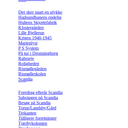
Der sker snart en ulykke
Hadsundbanens endelig
Hultens Skjortefabrik
Klostergården
Lille Bjellerup
Krigen 1940-1945
Marienlyst
P S System
På tur i Dronningborg
Rahrseje
Roligheden
Rismøllegården
Rismølleskolen
Scandia
Foredrag efterår Scandia
Sabotagen på Scandia
Besøg på Scandia
Torup/Landsby/Gård
Trekanten
Tidligere forretninger
Tjærbykolonien