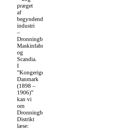
præget
af
begyndende
industri
–
Dronningborg
Maskinfabrik
og
Scandia.
I
”Kongeriget
Danmark
(1898 –
1906)”
kan vi
om
Dronningborg
Distrikt
læse: