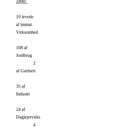
1890:
19 levede
af immat.
Virksomhed
108 af
Jordbrug
2
af Gartneri
35 af
Industri
24 af
Daglejervirksomhed
4