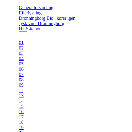
Generalforsamling
Efterlysning
Dronningborg Bio "kører igen"
Jysk vin i Dronningborg
HUS-kanon
01
02
03
04
05
06
07
08
09
11
13
14
15
16
17
18
19