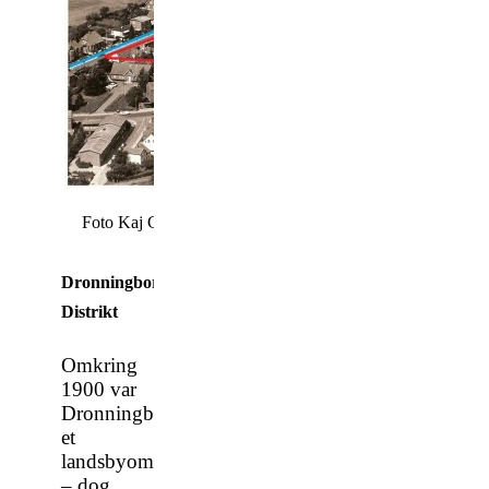
Dronningborg centrum 
Foto Kaj Grosen
Dronningborg
Distrikt
Omkring
1900 var
Dronningborg
et
landsbyområde
– dog