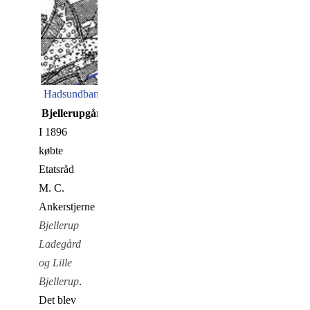
Hadsundbanen
Bjellerupgårdene
I 1896
købte
Etatsråd
M. C.
Ankerstjerne
Bjellerup
Ladegård
og Lille
Bjellerup
.
Det blev