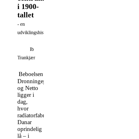
i 1900-
tallet
- en
udviklingshistorie
Ib
Trankjær
Beboelsen
Dronningeparken
og Netto
ligger i
dag,
hvor
radiatorfabrikken
Danar
oprindelig
lå – i