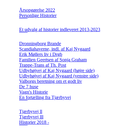
Årsopgørelse 2022
Personlige Historier
Et udvalg af historier indleveret 2013-2023
Dronningborg Brande
Scandiahaverne, indl. af Kaj Nygaard
Erik Møllers liv i Drgb
Familien Geertsen af Sonja Graham
Trappe-Trans af Th. Post
Udbyhøjvej af Kaj Nygaard (højre side)
Udbyhøjvej af Kaj Nygaard (venstre side)
Valborgs beretning om et godt liv
De 7 huse
Vagn's Historie
En fortælling fra Tjærbyvej
Tjærbyvej ll
Tjærbyvej lll
Historier 2018 -