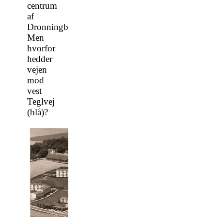
centrum
af
Dronningborg.
Men
hvorfor
hedder
vejen
mod
vest
Teglvej
(blå)?