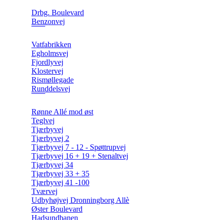
Drbg. Boulevard
Benzonvej
Vatfabrikken
Egholmsvej
Fjordlyvej
Klostervej
Rismøllegade
Runddelsvej
Rønne Allé mod øst
Teglvej
Tjærbyvej
Tjærbyvej 2
Tjærbyvej 7 - 12 - Spøttrupvej
Tjærbyvej 16 + 19 + Stenaltvej
Tjærbyvej 34
Tjærbyvej 33 + 35
Tjærbyvej 41 -100
Tværvej
Udbyhøjvej Dronningborg Allè
Øster Boulevard
Hadsundbanen