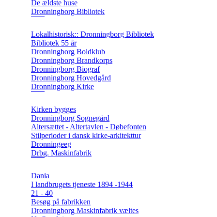
De ældste huse
Dronningborg Bibliotek
Lokalhistorisk:: Dronningborg Bibliotek
Bibliotek 55 år
Dronningborg Boldklub
Dronningborg Brandkorps
Dronningborg Biograf
Dronningborg Hovedgård
Dronningborg Kirke
Kirken bygges
Dronningborg Sognegård
Altersættet - Altertavlen - Døbefonten
Stilperioder i dansk kirke-arkitekttur
Dronningeeg
Drbg. Maskinfabrik
Dania
I landbrugets tjeneste 1894 -1944
21 - 40
Besøg på fabrikken
Dronningborg Maskinfabrik væltes