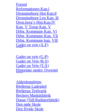
Forord
Reformationen Kap.l
Dronningborg Slot Kap.ll
Dronningborg Len Kap. lll
Dron.borg`s Hist.Kap.lV
Kap. V Torup Kap. V
Drbg. Kommune Kap. Vl
Drbg. Kommune Kap. Vll
Drbg. Kommune kap. Vlll
Gader og veje (A-F)
Gader og veje (G-P)
Gader og Veje (R-S)
Gader og Veje (T-Å)
Historiske steder: Oversigt
Alderdomshjem
Bjellerup Ladegård
Bjellerup Teglværk
Beckers Maskinfabrik
Danar (Tidl.Radiatorfabrik)
Den røde Skole
Den Hvide Skole