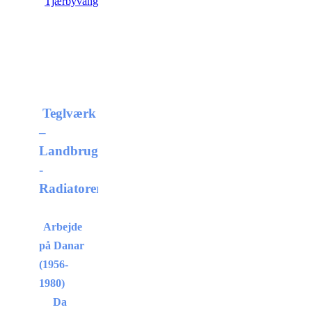
Tjærbyvang
DANARGRUNDEN
Teglværk
–
Landbrugsmaskiner
-
Radiatorer
Arbejde
på Danar
(1956-
1980)
Da