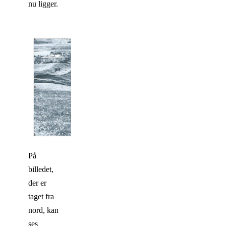
nu ligger.
På
billedet,
der er
taget fra
nord, kan
ses