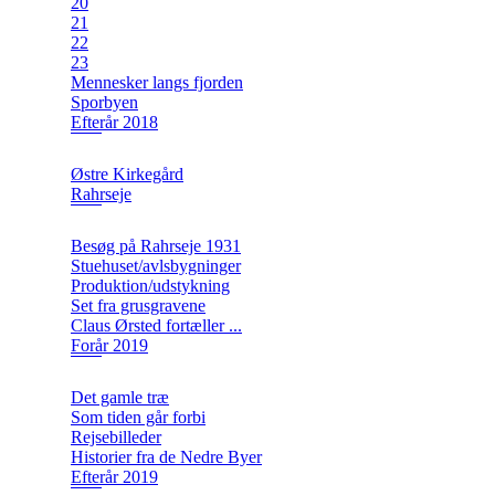
20
21
22
23
Mennesker langs fjorden
Sporbyen
Efterår 2018
Østre Kirkegård
Rahrseje
Besøg på Rahrseje 1931
Stuehuset/avlsbygninger
Produktion/udstykning
Set fra grusgravene
Claus Ørsted fortæller ...
Forår 2019
Det gamle træ
Som tiden går forbi
Rejsebilleder
Historier fra de Nedre Byer
Efterår 2019