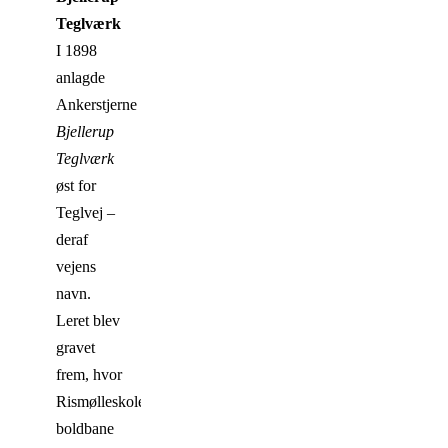
Teglværk
I 1898
anlagde
Ankerstjerne
Bjellerup
Teglværk
øst for
Teglvej –
deraf
vejens
navn.
Leret blev
gravet
frem, hvor
Rismølleskolens
boldbane