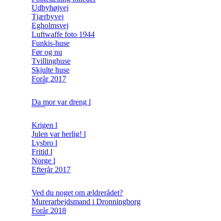
Udbyhøjvej
Tjærbyvej
Egholmsvej
Luftwaffe foto 1944
Funkis-huse
Før og nu
Tvillinghuse
Skjulte huse
Forår 2017
Da mor var dreng l
Krigen l
Julen var herlig! l
Lysbro l
Fritid l
Norge l
Efterår 2017
Ved du noget om ældrerådet?
Murerarbejdsmand i Dronningborg
Forår 2018