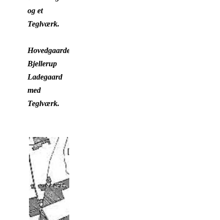
og et
Teglværk.
Hovedgaarden
Bjellerup
Ladegaard
med
Teglværk.
Dronningborg Hovedg