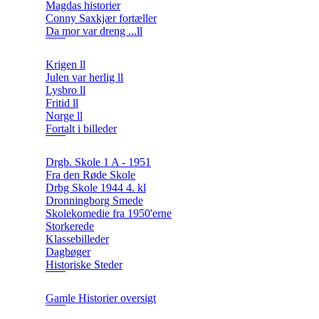
Magdas historier
Conny Saxkjær fortæller
Da mor var dreng ...ll
Krigen ll
Julen var herlig ll
Lysbro ll
Fritid ll
Norge ll
Fortalt i billeder
Drgb. Skole 1 A - 1951
Fra den Røde Skole
Drbg Skole 1944 4. kl
Dronningborg Smede
Skolekomedie fra 1950'erne
Storkerede
Klassebilleder
Dagbøger
Historiske Steder
Gamle Historier oversigt