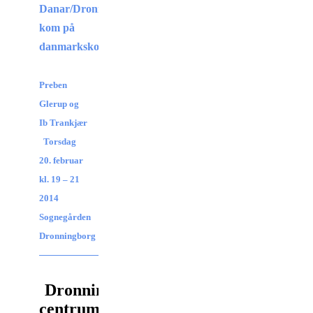
Danar/Dronningborg
kom på
danmarkskortet!
Preben
Glerup og
Ib Trankjær
Torsdag
20. februar
kl. 19 – 21
2014
Sognegården
Dronningborg
Dronningborg
centrum