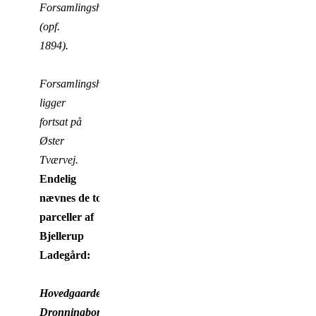
Forsamlingshus
(opf.
1894).
Forsamlingshuset
ligger
fortsat på
Øster
Tværvej.
Endelig
nævnes de to
parceller af
Bjellerup
Ladegård:
Hovedgaarden
Dronningborg