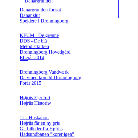
Danargrunden
Danargrunden fortsat
Danar slut
Spejdere I Dronningborg
KFUM - De grønne
DDS - De blå
Metodistkirken
Dronningborg Hovedgård
Efterår 2014
Dronningborg Vandværk
Da vinen kom til Dronningborg
Forår 2015
Højriis Ejer fort
Højriis Historiw
12 - Huskanon
Højriis får en ny pris
Gl. billeder fra Højriis
Hadsundbanen "kører igen"