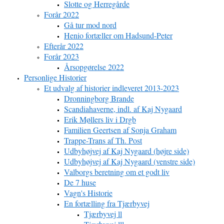
Slotte og Herregårde
Forår 2022
Gå tur mod nord
Henio fortæller om Hadsund-Peter
Efterår 2022
Forår 2023
Årsopgørelse 2022
Personlige Historier
Et udvalg af historier indleveret 2013-2023
Dronningborg Brande
Scandiahaverne, indl. af Kaj Nygaard
Erik Møllers liv i Drgb
Familien Geertsen af Sonja Graham
Trappe-Trans af Th. Post
Udbyhøjvej af Kaj Nygaard (højre side)
Udbyhøjvej af Kaj Nygaard (venstre side)
Valborgs beretning om et godt liv
De 7 huse
Vagn's Historie
En fortælling fra Tjærbyvej
Tjærbyvej ll