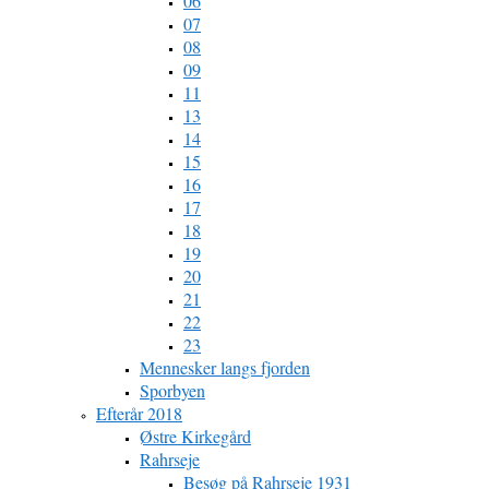
06
07
08
09
11
13
14
15
16
17
18
19
20
21
22
23
Mennesker langs fjorden
Sporbyen
Efterår 2018
Østre Kirkegård
Rahrseje
Besøg på Rahrseje 1931