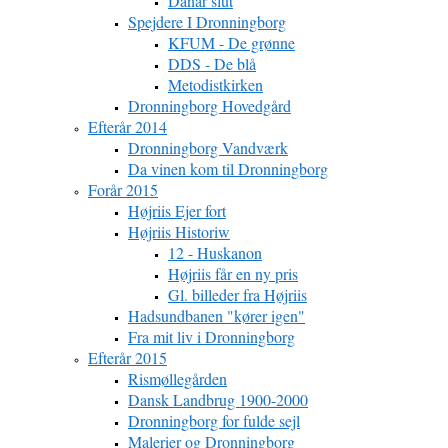
Danar slut
Spejdere I Dronningborg
KFUM - De grønne
DDS - De blå
Metodistkirken
Dronningborg Hovedgård
Efterår 2014
Dronningborg Vandværk
Da vinen kom til Dronningborg
Forår 2015
Højriis Ejer fort
Højriis Historiw
12 - Huskanon
Højriis får en ny pris
Gl. billeder fra Højriis
Hadsundbanen "kører igen"
Fra mit liv i Dronningborg
Efterår 2015
Rismøllegården
Dansk Landbrug 1900-2000
Dronningborg for fulde sejl
Malerier og Dronningborg