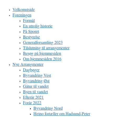
Velkomstside
Foreningen
Formål
En utrolig historie
På Sporet
Bestyrelse
Generalforsamling 2023
Tilslutning til arrangementer
Besøg på hjemmesiden
Om hjemmesiden 2016
Nye Arrangmenter
Dagbøger
Byvandring Vest
Byvandring Øst
Gåtur til vandet
Byen til vandet
Efterår 2021
Forår 2022
Byvandring Nord
Heino fortæller om Hadsund-Peter