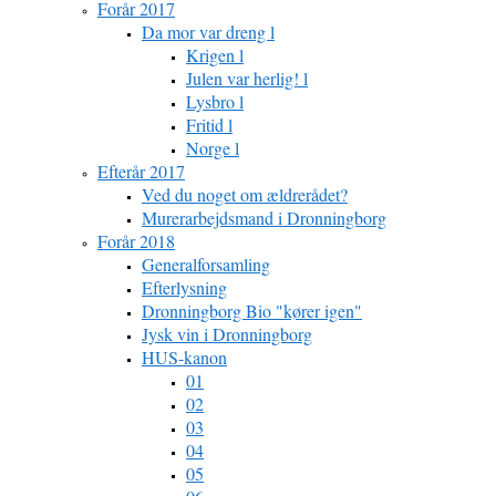
Forår 2017
Da mor var dreng l
Krigen l
Julen var herlig! l
Lysbro l
Fritid l
Norge l
Efterår 2017
Ved du noget om ældrerådet?
Murerarbejdsmand i Dronningborg
Forår 2018
Generalforsamling
Efterlysning
Dronningborg Bio "kører igen"
Jysk vin i Dronningborg
HUS-kanon
01
02
03
04
05